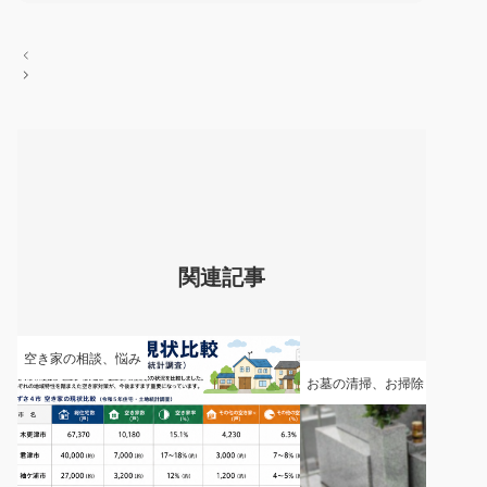
投
稿
ナ
ビ
ゲ
ー
シ
ョ
ン
関連記事
空き家の相談、悩み
お墓の清掃、お掃除