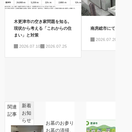
木更津市の空き家問題を知る。
現状から考える「これからの住
南房総市にてお墓の掃
まい」と対策
2026.07.20
2026
2026.07.10
2026.07.25
新着
カテゴ
おすす
関連
お知
リー
め記事
記事
らせ
お墓のお参り
お墓の清掃、
空