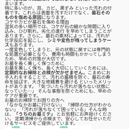
まいます。
特に多いのが、苔、カビ、黒ずみ といった汚れの付
着です。これらは表面を汚すだけでなく、
墓石その
ものを傷める原因
になります。
コケやカビが墓石を傷める理由
湿気の多い場所では、コケが石の細かな隙間に入り
込み、ひび割れ、劣化の進行 を早めてしまうことが
あります。さらに、墓石の素材によっては、汚れが
化学反応を起こし、
シミや変色が残ってしまうケー
ス
もあります。
一度変色してしまうと、元の状態に戻すには専門的
な処置が必要となり、 費用も時間もかかってしまう
ため、早めの対策が大切です。
お墓を長く美しく保つために
お墓を美しく保ち、長く大切にしていくためには、
定期的なお掃除と点検が欠かせません。
こまめにお
手入れをすることで、汚れの蓄積を防ぐ、墓石の寿
命を延ばす、大きな修繕費を避ける といったメリッ
トがあります。「気づいたら汚れが落ちない状態に
なっていた…」 そんな事態を防ぐためにも、早めの
ケアが重要です。
お墓のお掃除でお困りの方へ
「なかなかお墓に行けない」 「掃除の仕方がわから
ない」 「汚れが落ちなくて困っている」そんな時
は、
「うちのお墓ミテ」
とお気軽にお声掛けくださ
い。 定期清掃から点検まで、安心してお任せいただ
けるサービスをご提供しています。