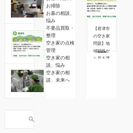
お掃除
き
お墓の相談、
家
悩み
の
不要品買取・
片
【君津市
整理
づ
の空き家
【君
空き家の点検
け、
問題】地
津
管理
後
域特性か
市
空き家の相
回
ら見る課
の
談、悩み
し
題
空
空き家の相
に
き
南
談、未来へ
し
家
房
て
問
総
い
題】
市
ま
地
に
せ
域
て
S
ん
特
お
e
か？
性
墓
a
か
の