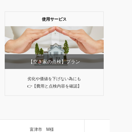
使用サービス
【空き家の点検】プラン
劣化や価値を下げない為にも
👉【費用と点検内容を確認】
富津市 M様
千葉市 