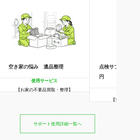
空き家の悩み 遺品整理
点検サブスク年6回
円
使用サービス
【お家の不要品買取・整理】
使用サー
【空き家の点
サポート使用詳細一覧へ