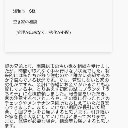
浦和市 S様
空き家の相談
（管理が出来なく、劣化が心配）
親の兄弟より、南房総市の古い家を相続を受けまし
たが、時間が取れなく中々行けない状況でした。将
来的には私たちが移り住むのか？誰かに売却するの
か？悩んでいる状況です。でも、管理しないと家の
劣化がすすみ、余計に修繕にお金がかかることも心
配している中、とりあえず初回お試しプランを「う
ちミテ」に点検依頼しました。報告書をいただき、
家の注意するべきところや、その家に行ったときの
チェックやメンテナンス箇所もおしえていただき安
心できました。また、いけない期間が長引いた場
合、１回プランをお願いすると思います。引き継い
だ家を長く大切にしていければと思っております。
また、修繕が必要な場合、相談等お願いすると思い
ます。