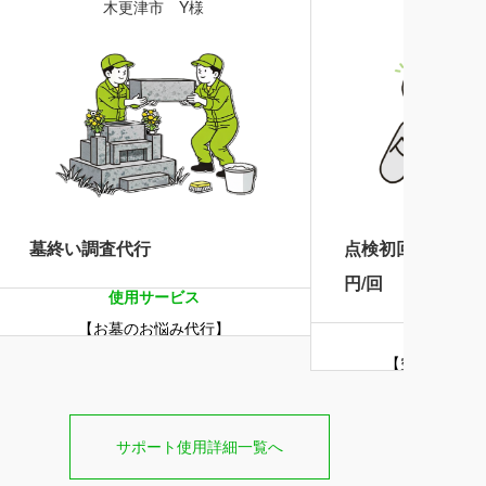
木更津市 Y様
浦和市 
墓終い調査代行
点検初回お試しプラ
円/回
使用サービス
【お墓のお悩み代行】
使用サー
【空き家の点
サポート使用詳細一覧へ