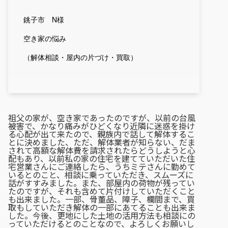
銚子市 N様
空き家の悩み
（解体相談・屋内の片づけ・買取）
祖父の家が、空き家であったのですが、以前の台風
被害で、かなり痛みがひどくなり近隣に迷惑を掛け
る心配が出て来たので、親族内で話して解体するこ
とに決めました、ただ、解体業者が知らない、だま
されて高額な解体費を請求されたらどうしようと心
配もあり、以前私の家の住宅を建てていただいた住
宅営業さんにご連絡したら、うちミテさんに勤めて
いるとのこと、相談に乗っていただき、スムーズに
話がすすみました。また、部屋内の荷物が残ってい
たのですが、それも含めて片付けしていただくこと
も出来ました。一部、骨董品、障子、欄間まで、買
取もしていただき解体の一部にあてることも出来ま
した。今後、更地にした土地の活用方法も相談にの
っていただけるとのことなので、よろしくお願いし