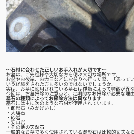
～石材に合わせた正しいお手入れが大切です～
お墓は、ご先祖様や大切な方を偲ぶ大切な場所です。
お盆やお彼岸、お命日などにお参りへ行った際、「思って
いう経験をされた方も多いのではないでしょうか。
実は、お墓に使用されている墓石は種類によって特徴が異
今回は、お墓掃除の注意点と、定期的なお掃除が必要な理
墓石の種類によってお掃除方法は異なります
墓石には主に次のような石材が使用されています。
・御影石（みかげいし）
・大理石
・砂岩
・安山岩
・その他の天然石
一般的なお墓で多く使用されている御影石は比較的丈夫な