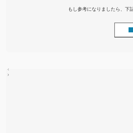
もし参考になりましたら、下
投
稿
ナ
ビ
ゲ
ー
シ
ョ
ン