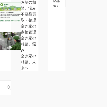
空き
片
お墓の相
【君
家を
づ
談、悩み
津
すぐ
け、
不要品買
市
売っ
後
取・整理
の
ても
回
空き家の
空
大丈
し
点検管理
南
き
夫？
に
空き家の
房
家
売却
し
相談、悩
総
問
前に
て
み
市
題】
確認
い
空き家の
に
地
した
ま
相談、未
て
域
い税
せ
来へ
お
特
金と
ん
墓
性
特例
か？
の
か
制度
掃
ら
除
見
実
る
施