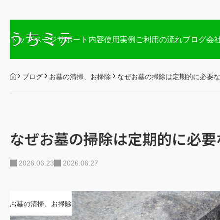
,
不要品買取・整理
空き家の相談、悩み
空き家の点検管理
トップページ
サポート内容
使用実例
ご利用の流れ
ブログ
会
HOME
ブログ
お墓の清掃、お掃除
なぜお墓の掃除は定期的に必要
なぜお墓の掃除は定期的に必要
空き家の片づけ、後回しにしてい
【空き家】と【お墓】一緒に見守り
ませんか？
【君津市の空き
2026.06.23
2026.06.27
から見る課題
2026.08.07
空き家とお墓一緒に手続きが可能
2026.07.25
👉【プランや費用支払いを確認】
お墓の清掃、お掃除