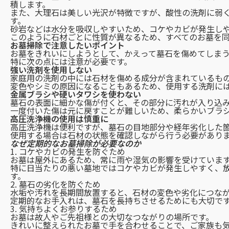
積します。
また、大理石は美しい光沢が特徴ですが、酸性の洗剤に弱
す。
砂岩などは水分を吸収しやすいため、コケやカビが発生し
このように石材ごとに性質が異なるため、すべてのお墓を
お墓掃除で注意したいポイント
お墓をきれいにしようとして、かえって墓石を傷めてしま
特に次の点には注意が必要です。
強い洗剤を使用しない
家庭用の洗剤の中には石材を傷める成分が含まれているも
変色やシミの原因になることもあるため、使用する洗剤に
金属ブラシや硬いタワシを使わない
墓石の表面に細かな傷が付くと、その部分に汚れが入り込
一度付いた傷は元に戻すことが難しいため、柔らかいブラ
高圧洗浄機の使用は慎重に
高圧洗浄機は便利ですが、墓石の目地部分や経年劣化した
使用する場合は石材の状態を確認しながら行う必要があり
なぜ定期的なお墓掃除が必要なのか
1. コケやカビの発生を防ぐため
お墓は屋外にあるため、常に雨や湿気の影響を受けていま
特に日当たりの悪い墓地ではコケやカビが発生しやすく、
す。
2. 墓石の劣化を防ぐため
水垢や汚れを長期間放置すると、石材の変色や劣化につな
定期的なお手入れは、墓石を長持ちさせるためにも大切で
3. 気持ちよくお参りするため
お墓は故人やご先祖様との大切なつながりの場所です。
きれいに整えられたお墓で手を合わせることで、ご家族も