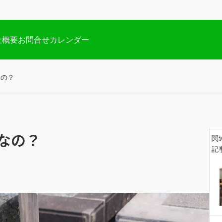
お墓の清掃、お掃除
社概要
お問合せ
カレンダー
なの？
南房総市にてお墓の掃除実施
なの？
関
2026.07.20
記
【空き家の点検】プラン
【お
家問題】地域特性
劣化や価値を下げない為にも
劣化や
👉【費用と点検内容を確認】
👉【