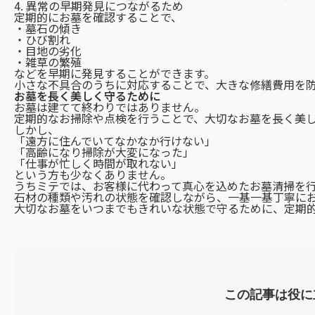
4. 異常の早期発見につながるため
定期的にお墓を確認することで、
・墓石の傾き
・ひび割れ
・目地の劣化
・雑草の繁殖
などを早期に発見することができます。
小さな不具合のうちに対応することで、大きな修繕費用を
お墓を長く美しく守るために
お墓は建てて終わりではありません。
定期的なお掃除や点検を行うことで、大切なお墓を長く美
しかし、
「遠方に住んでいてなかなか行けない」
「高齢になり掃除が大変になった」
「仕事が忙しく時間が取れない」
という方も少なくありません。
うちミテでは、お客様に代わって真心を込めたお墓清掃を
石材の種類や汚れの状態を確認しながら、一基一基丁寧に
大切なお墓をいつまでもきれいな状態で守るために、定期
この記事は役に