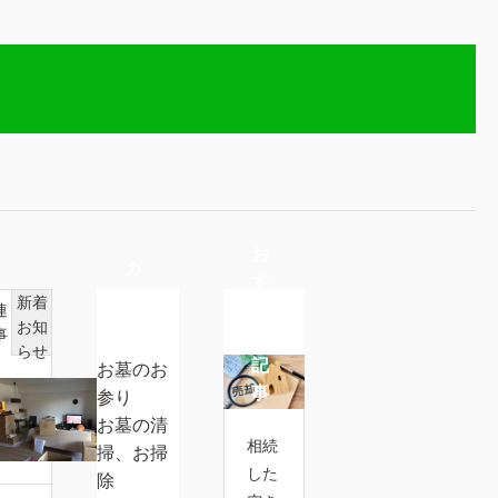
空き家の相談、悩み
空き家の相談、悩み
お
木更津市の空き家
カ
す
状から考える「こ
テ
新着
す
連
い」と対策
空き家になる前に必ずやっておき
ゴ
お知
2026.07.10
め
事
墓のお掃除】プラン
【お家の不要品買
たい3つの事前準備
リ
らせ
記
お墓のお
ー
2026.07.14
事
空
参り
迷惑をかけない為にも
👇大切な想いと
き
お墓の清
費用とお掃除内容を確認】
【不要品買取、不
相続
家
掃、お掃
した
の
除