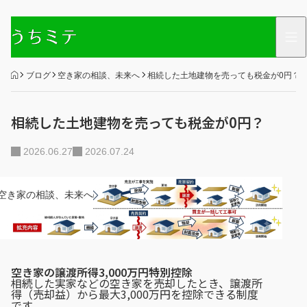
HOME
ブログ
空き家の相談、未来へ
相続した土地建物を売っても税金が0円？
相続した土地建物を売っても税金が0円？
2026.06.27
2026.07.24
空き家の相談、未来へ
空き家の譲渡所得3,000万円特別控除
相続した実家などの空き家を売却したとき、譲渡所
得（売却益）から最大3,000万円を控除できる制度
です。