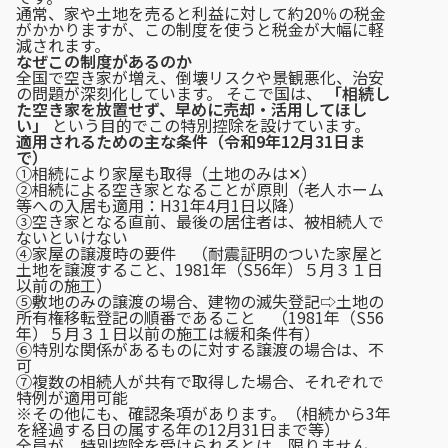
通常、家や土地を売ると利益に対して約20％の税金
がかかりますが、この制度を使うと税金が大幅に軽
減されます。
なぜこの制度があるのか
全国で空き家が増え、倒壊リスクや景観悪化、治安
の問題が深刻化しています。 そこで国は、
「相続し
た空き家を放置せず、早めに売却・活用してほし
い」
という目的でこの特別控除を設けています。
適用されるための主な条件（令和9年12月31日ま
で）
①相続により家屋も取得（土地のみは✕）
②相続による空き家となることが原則（老人ホーム
等への入居も適用：H31年4月1日以降）
③空き家となる直前、最後の居住者は、被相続人で
ないといけない
④家屋の譲渡時の要件 （耐震証明のついた家屋と
土地を譲渡すること、1981年（S56年）５月３１日
以前の施工）
⑤敷地のみの譲渡の場合、建物の滅失登記⇨土地の
所有権移転登記の順番であること （1981年（S56
年）５月３１日以前の施工は緩和条件有）
⑥特別な関係があるものに対する譲渡の場合は、不
可
⑦複数の相続人が共有で取得した場合、それぞれで
特例が適用可能
※その他にも、確認条項があります。（相続から3年
を経過する日の属する年の12月31日まで等）
全員が、特別控除を受けられるとは、限りません、