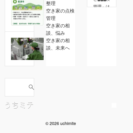
整理
づ
【君
管理」は
空き家の点検
け、
津
何が違う
管理
後
市
の？
空き家の相
回
の
談、悩み
し
空
空き家の相
に
き
南
談、未来へ
し
家
房
て
問
総
い
題】
市
ま
地
に
せ
域
て
S
ん
特
お
e
か？
性
墓
a
か
の
r
ら
掃
c
見
除
h
る
実
© 2026 uchimite
f
課
施