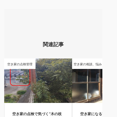
ビ
ゲ
ー
シ
ョ
ン
関連記事
空き家の点検管理
空き家の相談、悩み
空き家の点検で気づく“木の枝
空き家になる前に必ず