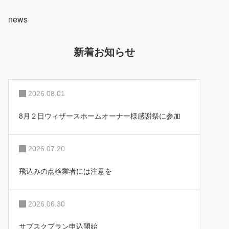
ナ
ビ
news
ゲ
ー
シ
ョ
新着お知らせ
ン
2026.08.01
8月２日ウィザースホームオーナー様感謝祭に参加
2026.07.20
飛込みの点検業者には注意を
2026.06.30
サブスクプラン申込開始